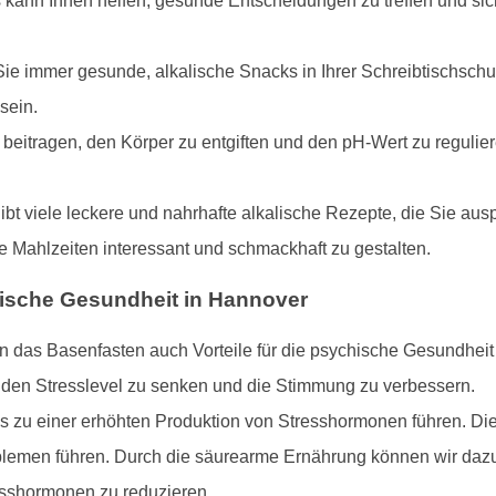
s kann Ihnen helfen, gesunde Entscheidungen zu treffen und sic
ie immer gesunde, alkalische Snacks in Ihrer Schreibtischschub
sein.
beitragen, den Körper zu entgiften und den pH-Wert zu regulier
gibt viele leckere und nahrhafte alkalische Rezepte, die Sie au
 Mahlzeiten interessant und schmackhaft zu gestalten.
ische Gesundheit in Hannover
n das Basenfasten auch Vorteile für die psychische Gesundheit
 den Stresslevel zu senken und die Stimmung zu verbessern.
es zu einer erhöhten Produktion von Stresshormonen führen. D
emen führen. Durch die säurearme Ernährung können wir dazu
esshormonen zu reduzieren.