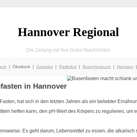
Hannover Regional
Die Zeitung mit Nur Guten Nachrichten
isch
| Obstkorb |
Getestet
|
Radtrikot
|
Branchenbuch
|
Heiraten
efasten in Hannover
asten, hat sich in den letzten Jahren als ein beliebter Ernährun
teln helfen kann, den pH-Wert des Körpers zu regulieren, um e
bensweise. Es geht darum, Lebensmittel zu essen, die alkalisch 