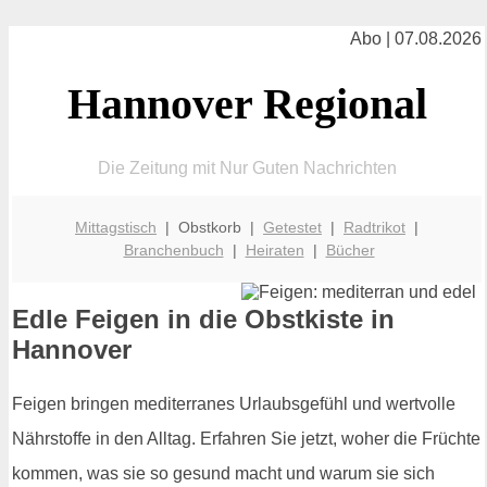
Abo | 07.08.2026
Hannover Regional
Die Zeitung mit Nur Guten Nachrichten
Mittagstisch
| Obstkorb |
Getestet
|
Radtrikot
|
Branchenbuch
|
Heiraten
|
Bücher
Edle Feigen in die Obstkiste in
Hannover
Feigen bringen mediterranes Urlaubsgefühl und wertvolle
Nährstoffe in den Alltag. Erfahren Sie jetzt, woher die Früchte
kommen, was sie so gesund macht und warum sie sich