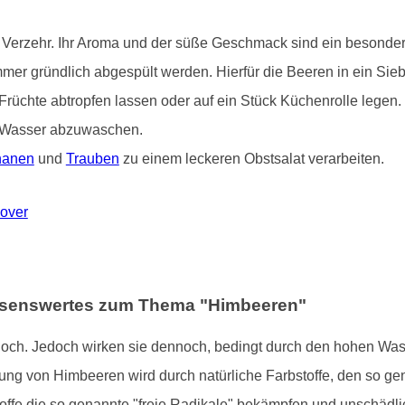
Verzehr. Ihr Aroma und der süße Geschmack sind ein besonderer
immer gründlich abgespült werden. Hierfür die Beeren in ein Si
Früchte abtropfen lassen oder auf ein Stück Küchenrolle legen
em Wasser abzuwaschen.
nanen
und
Trauben
zu einem leckeren Obstsalat verarbeiten.
nover
issenswertes zum Thema "Himbeeren"
hoch. Jedoch wirken sie dennoch, bedingt durch den hohen Was
bung von Himbeeren wird durch natürliche Farbstoffe, den so ge
toffe die so genannte "freie Radikale" bekämpfen und unschäd