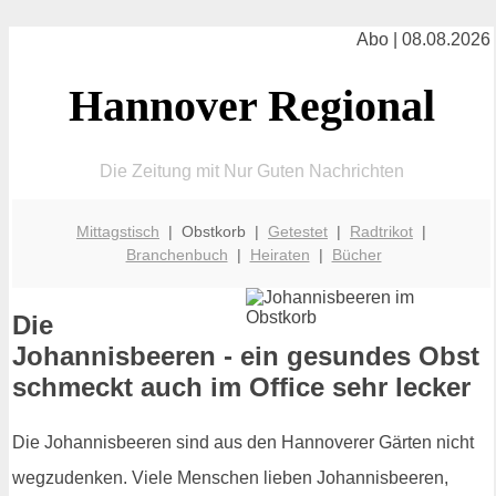
Abo | 08.08.2026
Hannover Regional
Die Zeitung mit Nur Guten Nachrichten
Mittagstisch
| Obstkorb |
Getestet
|
Radtrikot
|
Branchenbuch
|
Heiraten
|
Bücher
Die
Johannisbeeren - ein gesundes Obst
schmeckt auch im Office sehr lecker
Die Johannisbeeren sind aus den Hannoverer Gärten nicht
wegzudenken. Viele Menschen lieben Johannisbeeren,