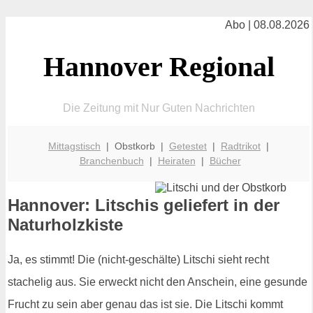
Abo | 08.08.2026
Hannover Regional
Die Zeitung mit Nur Guten Nachrichten
Mittagstisch
| Obstkorb |
Getestet
|
Radtrikot
|
Branchenbuch
|
Heiraten
|
Bücher
Hannover: Litschis geliefert in der
Naturholzkiste
Ja, es stimmt! Die (nicht-geschälte) Litschi sieht recht
stachelig aus. Sie erweckt nicht den Anschein, eine gesunde
Frucht zu sein aber genau das ist sie. Die Litschi kommt